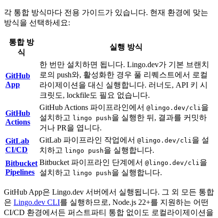
각 통합 방식마다 전용 가이드가 있습니다. 현재 환경에 맞는
방식을 선택하세요:
통합 방
실행 방식
식
한 번만 설치하면 됩니다. Lingo.dev가 기본 브랜치
로의 push와, 활성화한 경우 풀 리퀘스트에서 로컬
GitHub
App
라이제이션을 대신 실행합니다. 러너도, API 키 시
크릿도, lockfile도 필요 없습니다.
GitHub Actions 파이프라인에서
을
@lingo.dev/cli
GitHub
설치하고
을 실행한 뒤, 결과를 커밋하
lingo push
Actions
거나 PR을 엽니다.
GitLab 파이프라인 작업에서
을 설
GitLab
@lingo.dev/cli
CI/CD
치하고
을 실행합니다.
lingo push
Bitbucket 파이프라인 단계에서
을
Bitbucket
@lingo.dev/cli
Pipelines
설치하고
을 실행합니다.
lingo push
GitHub App은 Lingo.dev 서버에서 실행됩니다. 그 외 모든 통합
은
Lingo.dev CLI
를 실행하므로, Node.js 22+를 지원하는 어떤
CI/CD 환경에서든 퍼스트파티 통합 없이도 로컬라이제이션을